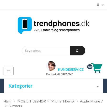
00
KUNDESERVICE
Toggle
40282769
Kontakt:
navigation
Kategorier
ALLE KATEGORIER
Hjem
>
MOBIL TILBEHØR
>
iPhone Tilbehør
>
Apple iPhone 7
>
Bumpers