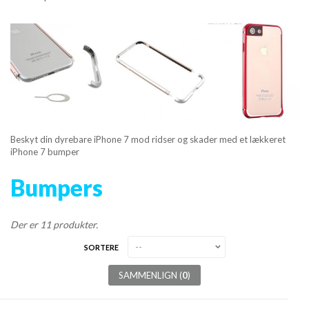
MOBIL TILBEHØR
TABLET TILBEHØR
APPLE & PC TILBEHØR
APPLE WATCH
Beskyt din dyrebare iPhone 7 mod ridser og skader med et lækkeret
HØRETELEFONER
iPhone 7 bumper
Bumpers
OPLADER
TRÅDLØSE OPLADER
Der er 11 produkter.
SORTERE
DATAKABLER
SAMMENLIGN (
0
)
POWER BANK