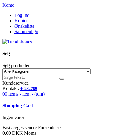
Konto
Log ind
Konto
Ønskeliste
Sammenlign
Søg
Søg produkter
Kundeservice
Kontakt:
40282769
00
items -
item -
(tom)
Shopping Cart
Ingen varer
Fastlægges senere
Forsendelse
0,00 DKK
Moms