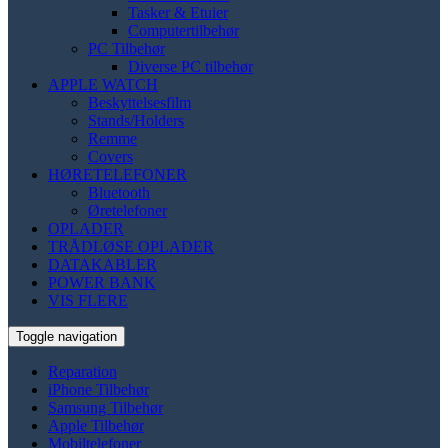
Tasker & Etuier
Computertilbehør
PC Tilbehør
Diverse PC tilbehør
APPLE WATCH
Beskyttelsesfilm
Stands/Holders
Remme
Covers
HØRETELEFONER
Bluetooth
Øretelefoner
OPLADER
TRÅDLØSE OPLADER
DATAKABLER
POWER BANK
VIS FLERE
Toggle navigation
Reparation
iPhone Tilbehør
Samsung Tilbehør
Apple Tilbehør
Mobiltelefoner