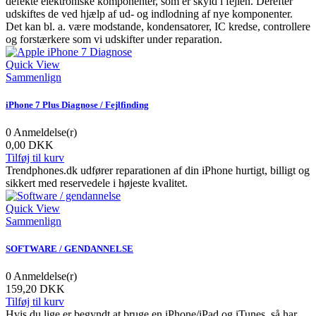
defekte elektroniske komponenter, som er skyld i fejlen. Derefter
udskiftes de ved hjælp af ud- og indlodning af nye komponenter.
Det kan bl. a. være modstande, kondensatorer, IC kredse, controllere
og forstærkere som vi udskifter under reparation.
Quick View
Sammenlign
iPhone 7 Plus Diagnose / Fejlfinding
0
Anmeldelse(r)
0,00 DKK
Tilføj til kurv
Trendphones.dk udfører reparationen af din iPhone hurtigt, billigt og
sikkert med reservedele i højeste kvalitet.
Quick View
Sammenlign
SOFTWARE / GENDANNELSE
0
Anmeldelse(r)
159,20 DKK
Tilføj til kurv
Hvis du lige er begyndt at bruge en iPhone/iPad og iTunes, så har