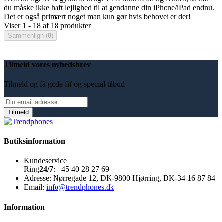
du måske ikke haft lejlighed til at gendanne din iPhone/iPad endnu.
Det er også primært noget man kun gør hvis behovet er der!
Viser 1 - 18 af 18 produkter
Sammenlign (
0
)
Tilmeld vores nyhedsbrev
Tilmeld og få gode fif og special tilbud
Butiksinformation
Kundeservice
Ring
24/7
: +45 40 28 27 69
Adresse:
Nørregade 12, DK-9800 Hjørring, DK-34 16 87 84
Email:
info@trendphones.dk
Information