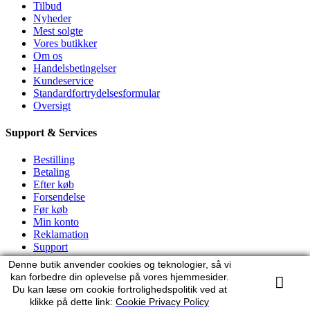
Tilbud
Nyheder
Mest solgte
Vores butikker
Om os
Handelsbetingelser
Kundeservice
Standardfortrydelsesformular
Oversigt
Support & Services
Bestilling
Betaling
Efter køb
Forsendelse
Før køb
Min konto
Reklamation
Support
Denne butik anvender cookies og teknologier, så vi
Min konto
kan forbedre din oplevelse på vores hjemmesider.
Du kan læse om cookie fortrolighedspolitik ved at
Mine ordrer
klikke på dette link:
Cookie Privacy Policy