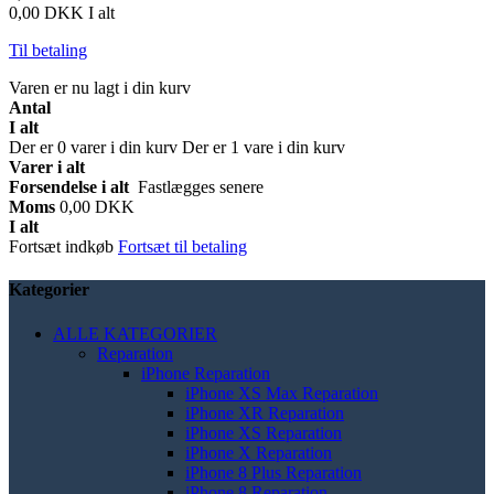
0,00 DKK
I alt
Til betaling
Varen er nu lagt i din kurv
Antal
I alt
Der er
0
varer i din kurv
Der er 1 vare i din kurv
Varer i alt
Forsendelse i alt
Fastlægges senere
Moms
0,00 DKK
I alt
Fortsæt indkøb
Fortsæt til betaling
Kategorier
ALLE KATEGORIER
Reparation
iPhone Reparation
iPhone XS Max Reparation
iPhone XR Reparation
iPhone XS Reparation
iPhone X Reparation
iPhone 8 Plus Reparation
iPhone 8 Reparation