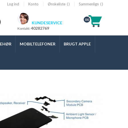
Log ind
Konto
Ønskeliste
Sammenlign
00
KUNDESERVICE
40282769
Kontakt:
BEHØR
MOBILTELEFONER
BRUGT APPLE