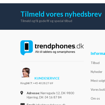
Tilmeld vores nyhedsbrev
Tilmeld og få gode fif og special tilbud
Informa
Tilbud
Nyheder
KUNDESERVICE
Mest solg
Ring
24/7
: +45 40 28 27 69
Vores but
Adresse:
Nørregade 12, DK-9800
Hjørring, DK-34 16 87 84
Om os
Email:
info@trendphones.dk