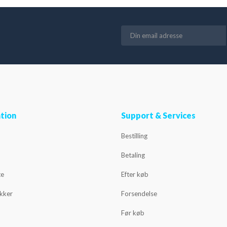
tion
Support & Services
Bestilling
Betaling
te
Efter køb
ikker
Forsendelse
Før køb