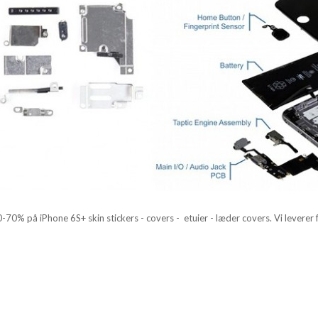
30-70% p
å
iPhone 6S+ skin stickers - covers - etuier - l
æ
der covers. Vi leverer 