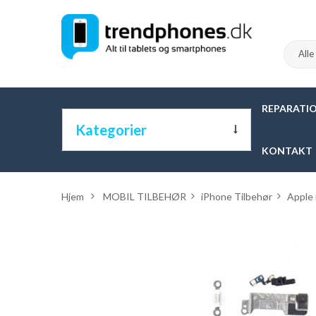
REPARATI
Kategorier
KONTAKT
ALLE KATEGORIER
Hjem
>
MOBIL TILBEHØR
>
iPhone Tilbehør
>
Apple 
MOBIL TILBEHØR
TABLET TILBEHØR
APPLE & PC TILBEHØR
APPLE WATCH