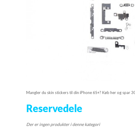
HØRETELEFONER
OPLADER
TRÅDLØSE OPLADER
DATAKABLER
POWER BANK
VIS FLERE
Mangler du skin stickers til din iPhone 6S+? Kø
b her og spar 
Reservedele
Der er ingen produkter i denne kategori