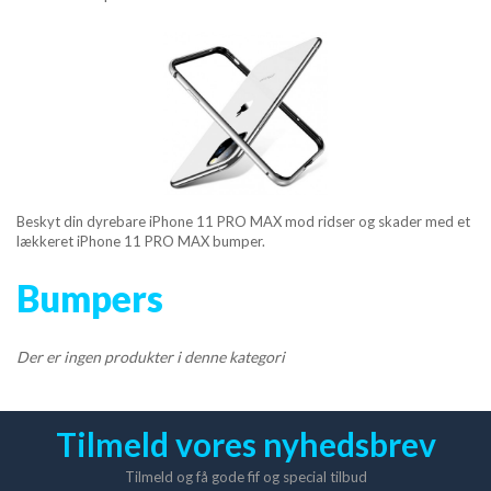
MOBIL TILBEHØR
TABLET TILBEHØR
APPLE & PC TILBEHØR
APPLE WATCH
Beskyt din dyrebare iPhone 11 PRO MAX mod ridser og skader med et
HØRETELEFONER
lækkeret iPhone 11 PRO MAX bumper.
Bumpers
OPLADER
TRÅDLØSE OPLADER
Der er ingen produkter i denne kategori
DATAKABLER
Tilmeld vores nyhedsbrev
POWER BANK
Tilmeld og få gode fif og special tilbud