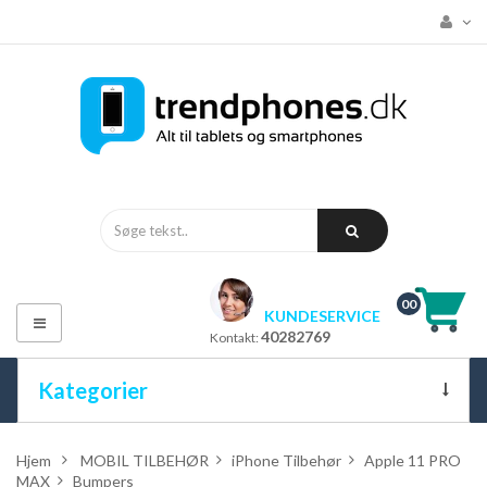
00
KUNDESERVICE
Toggle
40282769
Kontakt:
navigation
Kategorier
ALLE KATEGORIER
Hjem
>
MOBIL TILBEHØR
>
iPhone Tilbehør
>
Apple 11 PRO
MAX
>
Bumpers