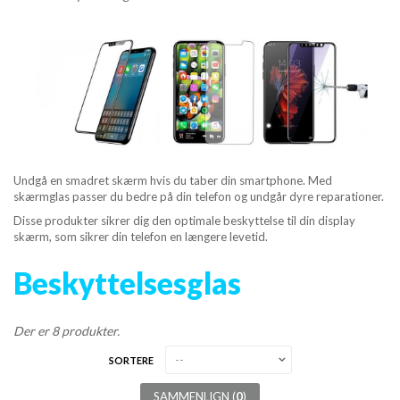
MOBIL TILBEHØR
TABLET TILBEHØR
APPLE & PC TILBEHØR
APPLE WATCH
Undgå en smadret skærm hvis du taber din smartphone. Med
HØRETELEFONER
skærmglas passer du bedre på din telefon og undgår dyre reparationer.
Disse produkter sikrer dig den optimale beskyttelse til din display
skærm, som sikrer din telefon en længere levetid.
OPLADER
Beskyttelsesglas
TRÅDLØSE OPLADER
DATAKABLER
Der er 8 produkter.
SORTERE
POWER BANK
SAMMENLIGN (
0
)