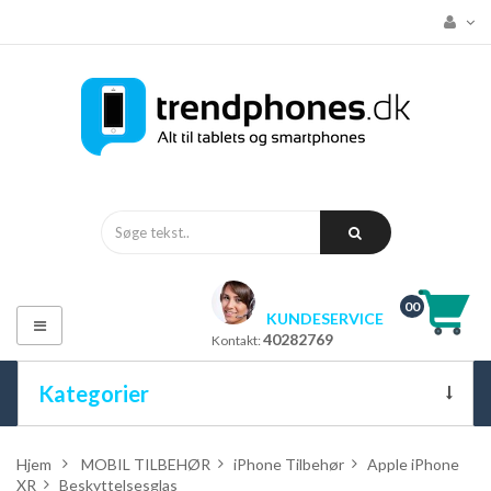
00
KUNDESERVICE
Toggle
40282769
Kontakt:
navigation
Kategorier
ALLE KATEGORIER
Hjem
>
MOBIL TILBEHØR
>
iPhone Tilbehør
>
Apple iPhone
XR
>
Beskyttelsesglas