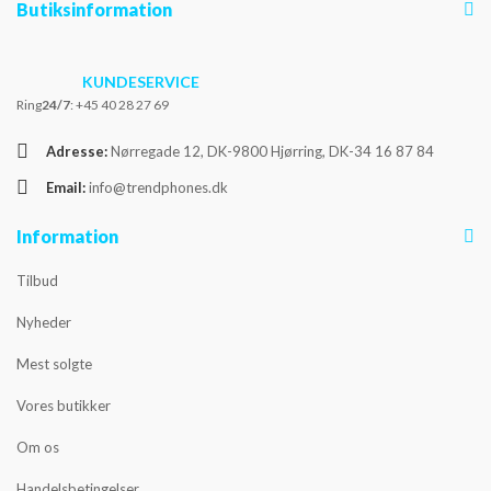
Butiksinformation
KUNDESERVICE
Ring
24/7
: +45 40 28 27 69
Adresse:
Nørregade 12, DK-9800 Hjørring, DK-34 16 87 84
Email:
info@trendphones.dk
Information
Tilbud
Nyheder
Mest solgte
Vores butikker
Om os
Handelsbetingelser