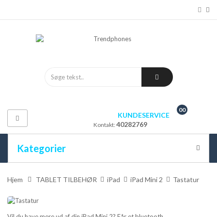
00
KUNDESERVICE
Toggle
40282769
Kontakt:
navigation
Kategorier
ALLE KATEGORIER
Hjem
>
TABLET TILBEHØR
>
iPad
>
iPad Mini 2
>
Tastatur
MOBIL TILBEHØR
Vil du have mere ud af din iPad Mini 2? Får et bluetooth