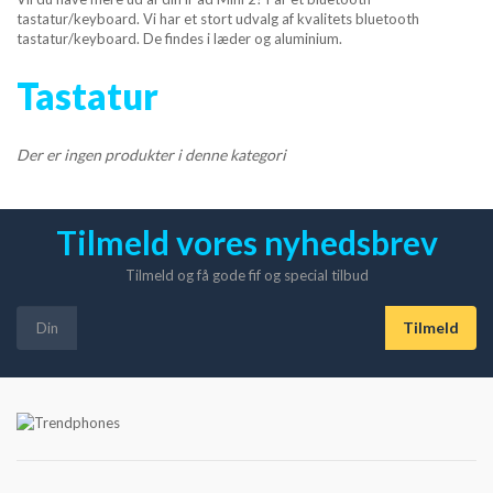
TABLET TILBEHØR
tastatur/keyboard. Vi har et stort udvalg af kvalitets bluetooth
tastatur/keyboard. De findes i læder og aluminium.
APPLE & PC TILBEHØR
Tastatur
APPLE WATCH
Der er ingen produkter i denne kategori
HØRETELEFONER
Tilmeld vores nyhedsbrev
OPLADER
Tilmeld og få gode fif og special tilbud
TRÅDLØSE OPLADER
DATAKABLER
POWER BANK
VIS FLERE