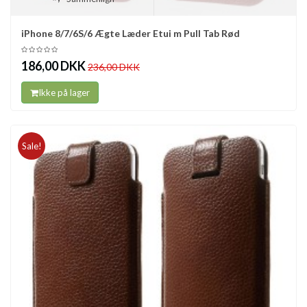
iPhone 8/7/6S/6 Ægte Læder Etui m Pull Tab Rød
186,00 DKK
236,00 DKK
Ikke på lager
Sale!