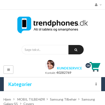
00
KUNDESERVICE
Toggle
40282769
Kontakt:
navigation
Kategorier
ALLE KATEGORIER
Hjem
>
MOBIL TILBEHØR
>
Samsung Tilbehør
>
Samsung
Galaxy S5
>
Covers