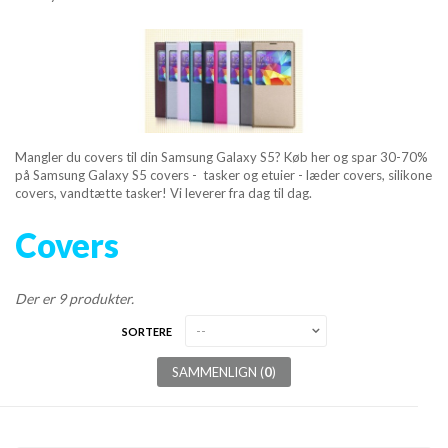
MOBIL TILBEHØR
TABLET TILBEHØR
APPLE & PC TILBEHØR
Mangler du covers til din
Samsung Galaxy S5
? Køb her og spar 30-70%
APPLE WATCH
på
Samsung Galaxy S5
covers - tasker og etuier - læder covers, silikone
covers, vandtætte tasker! Vi leverer fra dag til dag.
HØRETELEFONER
Covers
OPLADER
Der er 9 produkter.
TRÅDLØSE OPLADER
SORTERE
DATAKABLER
SAMMENLIGN (
0
)
POWER BANK