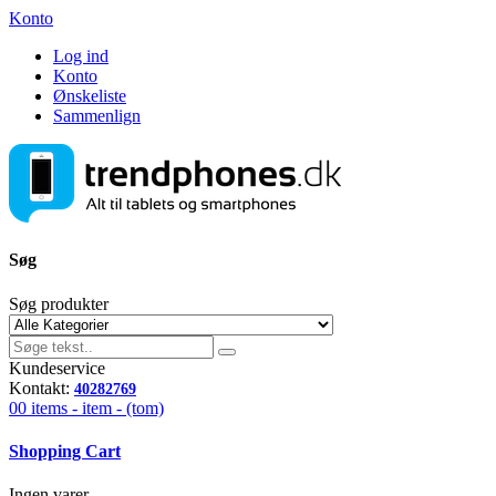
Konto
Log ind
Konto
Ønskeliste
Sammenlign
Søg
Søg produkter
Kundeservice
Kontakt:
40282769
00
items -
item -
(tom)
Shopping Cart
Ingen varer