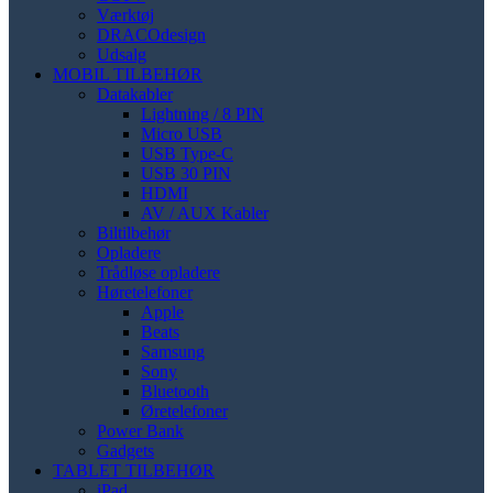
Værktøj
DRACOdesign
Udsalg
MOBIL TILBEHØR
Datakabler
Lightning / 8 PIN
Micro USB
USB Type-C
USB 30 PIN
HDMI
AV / AUX Kabler
Biltilbehør
Opladere
Trådløse opladere
Høretelefoner
Apple
Beats
Samsung
Sony
Bluetooth
Øretelefoner
Power Bank
Gadgets
TABLET TILBEHØR
iPad