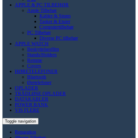
APPLE & PC TILBEHØR
Apple Tilbehør
Kabler & Strøm
Tasker & Etuier
Computertilbehør
PC Tilbehør
Diverse PC tilbehør
APPLE WATCH
Beskyttelsesfilm
Stands/Holders
Remme
Covers
HØRETELEFONER
Bluetooth
Øretelefoner
OPLADER
TRÅDLØSE OPLADER
DATAKABLER
POWER BANK
VIS FLERE
Toggle navigation
Reparation
iPhone Tilbehør