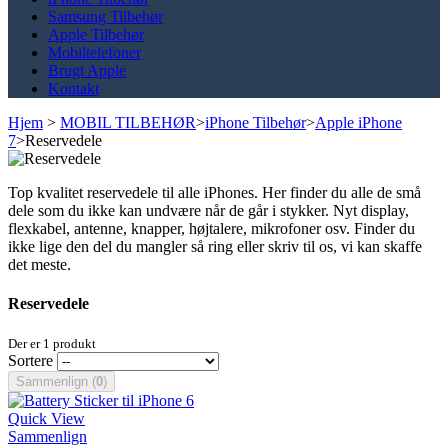
Samsung Tilbehør
Apple Tilbehør
Mobiltelefoner
Brugt Apple
Kontakt
Hjem
>
MOBIL TILBEHØR
>
iPhone Tilbehør
>
Apple iPhone
7
>
Reservedele
Top kvalitet reservedele til alle iPhones. Her finder du alle de små
dele som du ikke kan undvære når de går i stykker. Nyt display,
flexkabel, antenne, knapper, højtalere, mikrofoner osv. Finder du
ikke lige den del du mangler så ring eller skriv til os, vi kan skaffe
det meste.
Reservedele
Der er 1 produkt
Sortere
Sammenlign (
0
)
Quick View
Sammenlign