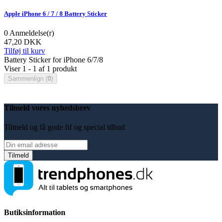
Apple iPhone 6 / 7 / 8 Battery Sticker
0
Anmeldelse(r)
47,20 DKK
Tilføj til kurv
Battery Sticker for iPhone 6/7/8
Viser 1 - 1 af 1 produkt
Sammenlign (
0
)
Tilmeld vores nyhedsbrev
Tilmeld og få gode fif og special tilbud
Butiksinformation