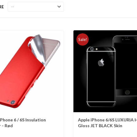
RE
Sale!
iPhone 6 / 6S Insulation
Apple iPhone 6/6S LUXURIA 
mmenlign
Sammenlign
r - Rød
Gloss JET BLACK Skin