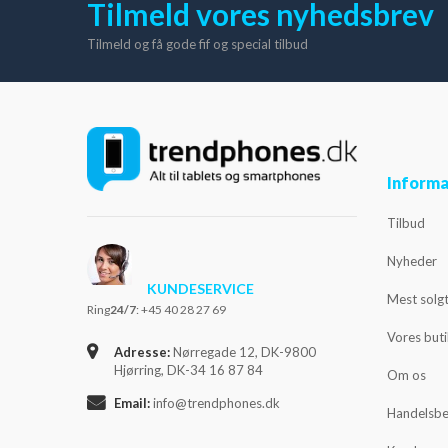
Tilmeld vores nyhedsbrev
Tilmeld og få gode fif og special tilbud
Informa
Tilbud
Nyheder
KUNDESERVICE
Mest solg
Ring
24/7
: +45 40 28 27 69
Vores but
Adresse:
Nørregade 12, DK-9800
Hjørring, DK-34 16 87 84
Om os
Email:
info@trendphones.dk
Handelsbe