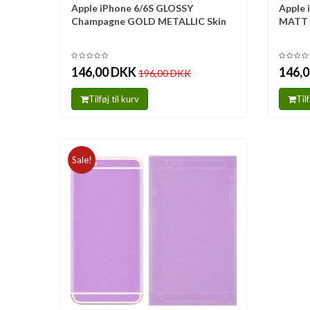
Apple iPhone 6/6S GLOSSY
Apple 
Sammenlign
Sa
Champagne GOLD METALLIC Skin
MATT 
146,00 DKK
146,
196,00 DKK
Tilføj til kurv
Tilf
Sale!