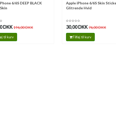
iPhone 6/6S DEEP BLACK
Apple iPhone 6/6S Skin Stick
mmenlign
Sammenlign
Skin
Glitrende Hvid
00 DKK
30,00 DKK
196,00 DKK
76,00 DKK
øj til kurv
Tilføj til kurv