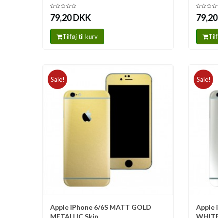
79,20 DKK
79,2
Tilføj til kurv
Tilf
Sale!
Sale!
Apple iPhone 6/6S MATT GOLD
Apple 
Sammenlign
Sa
METALLIC Skin
WHITE