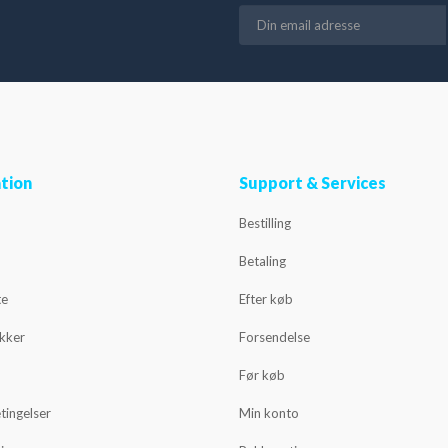
tion
Support & Services
Bestilling
Betaling
te
Efter køb
ikker
Forsendelse
Før køb
tingelser
Min konto