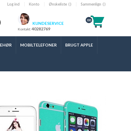
Log ind
Konto
Ønskeliste
Sammenlign
00
KUNDESERVICE
40282769
Kontakt:
BEHØR
MOBILTELEFONER
BRUGT APPLE