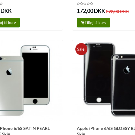
0 DKK
172,00 DKK
292,00 DKK
øj til kurv
Tilføj til kurv
Sale!
iPhone 6/6S SATIN PEARL
Apple iPhone 6/6S GLOSSY 
mmenlign
Sammenlign
 Skin
Skin