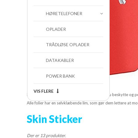
HØRETELEFONER
OPLADER
TRÅDLØSE OPLADER
DATAKABLER
POWER BANK
VIS FLERE
Med disse farverige selvklæbende folier kan du beskytte og p
Alle folier har en selvklæbende lim, som gør dem lettere at mon
Skin Sticker
Der er 13 produkter.