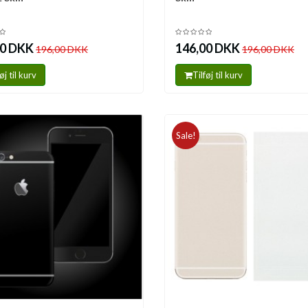
00 DKK
146,00 DKK
196,00 DKK
196,00 DKK
øj til kurv
Tilføj til kurv
Sale!