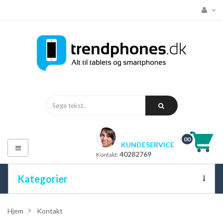
00
KUNDESERVICE
Toggle
40282769
Kontakt:
navigation
Kategorier
ALLE KATEGORIER
Hjem
>
Kontakt