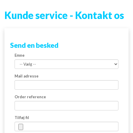
MOBIL TILBEHØR
Kunde service - Kontakt os
TABLET TILBEHØR
APPLE & PC TILBEHØR
Send en besked
APPLE WATCH
Emne
HØRETELEFONER
Mail adresse
OPLADER
TRÅDLØSE OPLADER
Order reference
DATAKABLER
Tilføj fil
POWER BANK